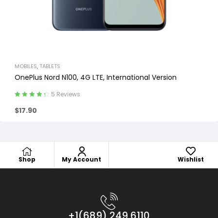
MOBILES
,
TABLETS
OnePlus Nord N100, 4G LTE, International Version
5 Reviews
Rated
4.40
$
17.90
out of 5
Shop
My Account
Wishlist
+1(689) 249 6110