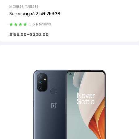
MOBILES
,
TABLETS
Samsung s22 5G 256GB
5 Reviews
Rated
4.00
$
156.00
–
$
320.00
out of 5